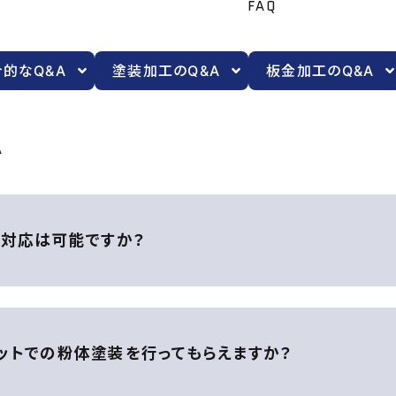
FAQ
屋市中区大須1丁目29番地29号
221-7151
的なQ&A
塗装加工のQ&A
板金加工のQ&A
報の開示
お客様にご提供頂いた個人情報は下記のいずれかに該当する
A
しません。
の開示や共有について、お客様本人の同意がある場合
(裁判所・警察等)から、法律に基づく正式な照会を求められ
、身体及び財産等に対する危険があり、緊急の必要性がある
も対応は可能ですか？
、財産やサービスを保護するため、必要と認められる場合
ie：クッキーについて
e(クッキー)は、お客様が弊社サイトを再度訪問された際、より
ットでの粉体塗装を行ってもらえますか？
り、お客様のプライバシーを侵害するものではなく、またお客