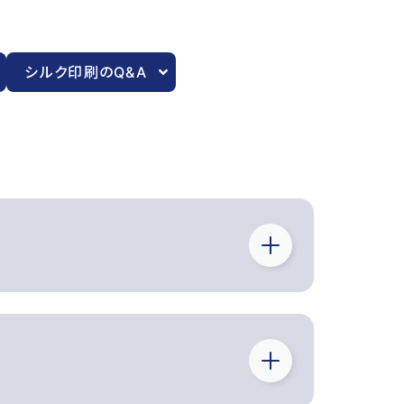
シルク印刷のQ&A
場合以外、第三者に開示・譲渡す
た場合
場合
便利に当サイトを閲覧して頂くため
様のコンピュータへ悪影響を及