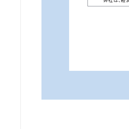
弊社は、経
組織的、人
個人情報の
拠を保全し
致します。
■各種問
弊社に対す
問、本プラ
せる方の氏
社は、かか
て頂く目的
の個人情報
をさせて頂
〈お問い合
合資会社ヤ