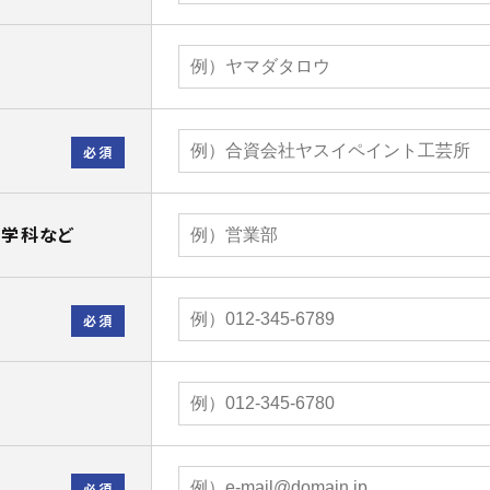
必須
・学科など
必須
必須