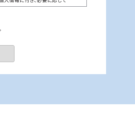
個人情報に付き、必要に応じて
人情報に対する不正アクセス、
事故が発生した場合に備え、証
に対処する等、最大限の努力を
。
続きやその手数料に関するご質
定める問い合わせ先に、問い合わ
したメールをお送り下さい。弊
を特定し、弊社から回答をさせ
をされた方が、弊社においてそ
らの回答に先立ち、一定の質問