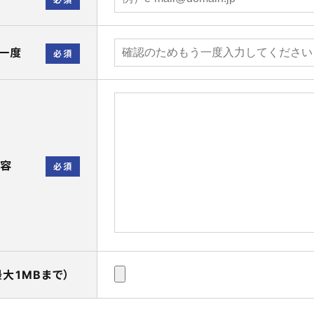
一度
必須
内容
必須
大1MBまで）