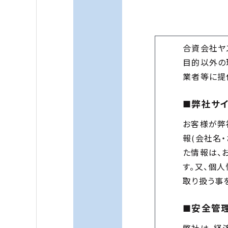
合資会社ヤ
目的以外の
業者等に提
■弊社サ
お客様が弊
報(会社名
た情報は、
す。又、個
取り扱う事
■安全管