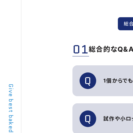
愛知県名古
TEL: 052-
総合
■個人情
弊社では、
01
総合的なQ&
ることは致
個人情報
公的機関
Q
人の生命
1個からで
Give best baked paint at Aichi.
弊社の権利
■Cook
Q
Cooki
試作や小ロ
のものであ