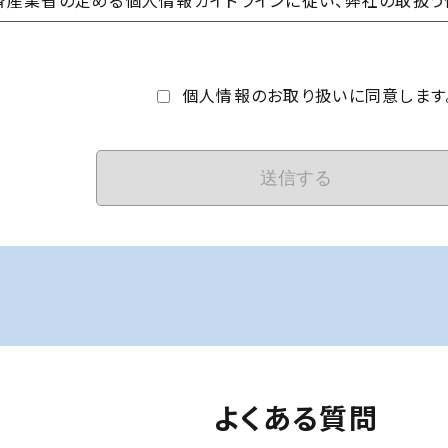
済産業省の定める個人情報ガイドラインに従い、弊社の取扱う
的、物理的、技術的安全管理措置の全部又は一部を実施し、個
紛失、破壊、改ざん及び漏えいなどを防止すると同時に、万一
、その原因を追跡できるような体制を構築して、迅速かつ適切
個人情報のお取り扱いに同意します
い合わせ先
る苦情、弊社の保有個人データに対する開示請求等の各種手
イバシーポリシーに関するご質問等がございましたら、以下に
名、住所、返信用メールアドレス及び問い合わせの内容を記載
る問い合わせをされる方の個人情報は、問い合わせをされた方
でのみ利用致します。なお、ご質問内容によっては、問い合わせ
を保有するご本人様であることを確認させて頂くため、弊社か
くことがあります。
わせ先〉
よくある質問
スイペイント工芸所